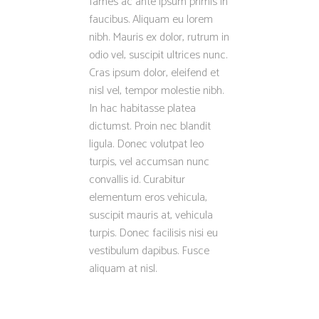
fames ac ante ipsum primis in
faucibus. Aliquam eu lorem
nibh. Mauris ex dolor, rutrum in
odio vel, suscipit ultrices nunc.
Cras ipsum dolor, eleifend et
nisl vel, tempor molestie nibh.
In hac habitasse platea
dictumst. Proin nec blandit
ligula. Donec volutpat leo
turpis, vel accumsan nunc
convallis id. Curabitur
elementum eros vehicula,
suscipit mauris at, vehicula
turpis. Donec facilisis nisi eu
vestibulum dapibus. Fusce
aliquam at nisl.