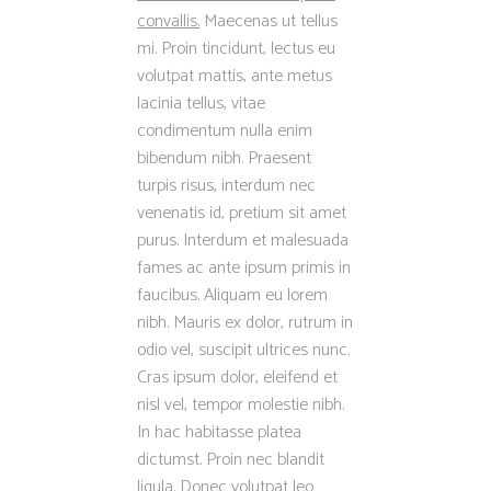
convallis.
Maecenas ut tellus
mi. Proin tincidunt, lectus eu
volutpat mattis, ante metus
lacinia tellus, vitae
condimentum nulla enim
bibendum nibh. Praesent
turpis risus, interdum nec
venenatis id, pretium sit amet
purus. Interdum et malesuada
fames ac ante ipsum primis in
faucibus. Aliquam eu lorem
nibh. Mauris ex dolor, rutrum in
odio vel, suscipit ultrices nunc.
Cras ipsum dolor, eleifend et
nisl vel, tempor molestie nibh.
In hac habitasse platea
dictumst. Proin nec blandit
ligula. Donec volutpat leo