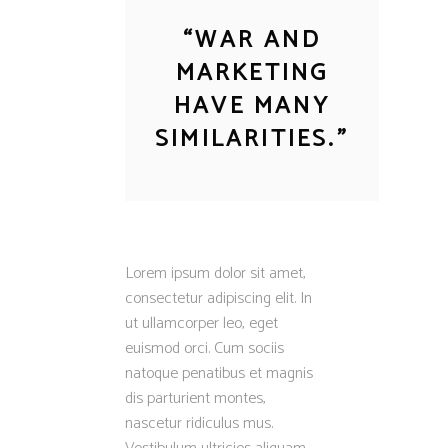
“
WAR AND
MARKETING
HAVE MANY
SIMILARITIES.
”
Lorem ipsum dolor sit amet,
consectetur adipiscing elit. In
ut ullamcorper leo, eget
euismod orci. Cum sociis
natoque penatibus et magnis
dis parturient montes,
nascetur ridiculus mus.