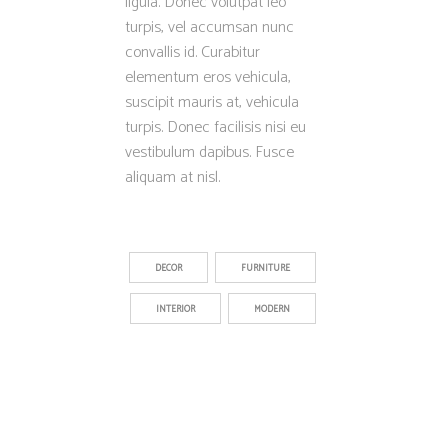
ligula. Donec volutpat leo
turpis, vel accumsan nunc
convallis id. Curabitur
elementum eros vehicula,
suscipit mauris at, vehicula
turpis. Donec facilisis nisi eu
vestibulum dapibus. Fusce
aliquam at nisl.
DECOR
FURNITURE
INTERIOR
MODERN