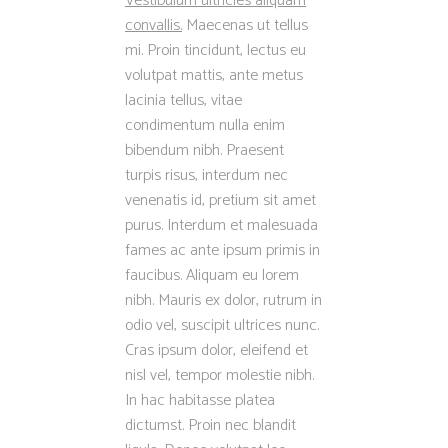
Vestibulum ultricies aliquam
convallis.
Maecenas ut tellus
mi. Proin tincidunt, lectus eu
volutpat mattis, ante metus
lacinia tellus, vitae
condimentum nulla enim
bibendum nibh. Praesent
turpis risus, interdum nec
venenatis id, pretium sit amet
purus. Interdum et malesuada
fames ac ante ipsum primis in
faucibus. Aliquam eu lorem
nibh. Mauris ex dolor, rutrum in
odio vel, suscipit ultrices nunc.
Cras ipsum dolor, eleifend et
nisl vel, tempor molestie nibh.
In hac habitasse platea
dictumst. Proin nec blandit