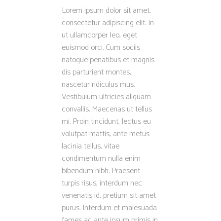
Lorem ipsum dolor sit amet,
consectetur adipiscing elit. In
ut ullamcorper leo, eget
euismod orci. Cum sociis
natoque penatibus et magnis
dis parturient montes,
nascetur ridiculus mus.
Vestibulum ultricies aliquam
convallis. Maecenas ut tellus
mi. Proin tincidunt, lectus eu
volutpat mattis, ante metus
lacinia tellus, vitae
condimentum nulla enim
bibendum nibh. Praesent
turpis risus, interdum nec
venenatis id, pretium sit amet
purus. Interdum et malesuada
fames ac ante ipsum primis in